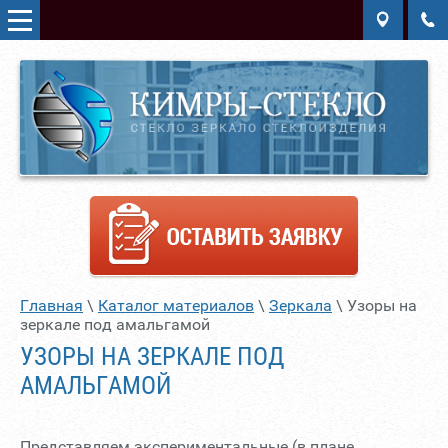
Главная
\
Каталог материалов
\
Зеркала
\
Узоры на
зеркале под амальгамой
УЗОРЫ НА ЗЕРКАЛЕ ПОД
АМАЛЬГАМОЙ
Представляем экспериментальные (в плане